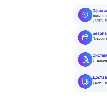
Официа
Только н
CANDY, Th
Безопа
Предоста
Систем
Специал
Достав
Бережная