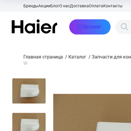
Бренды
Акции
Блог
О нас
Доставка
Оплата
Контакты
Каталог
Главная страница
/
Каталог
/
Запчасти для ко
W