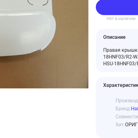
Подписаться
Нет в наличии
Описание
Правая крышка
18HNF03/R2-W.
HSU-18HNF03/R
Характеристи
Производ
Бренд:
Hai
Совмести
Хит:
ОРИГ