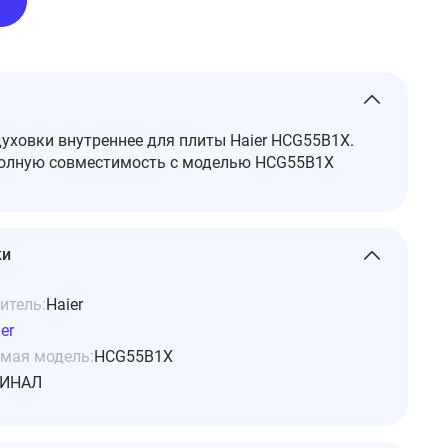
духовки внутреннее для плиты Haier HCG55B1X.
полную совместимость с моделью HCG55B1X
ки
итель:
Haier
er
мая модель:
HCG55B1X
ИНАЛ