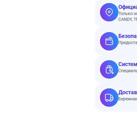
Официа
Только н
CANDY, Th
Безопа
Предоста
Систем
Специал
Достав
Бережная