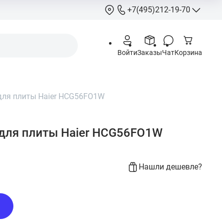
+7(495)212-19-70
+7(495)212-
Войти
Заказы
Чат
Корзина
info@hcstore.ru
Режим работы: 10
18:00
для плиты Haier HCG56FO1W
Выходные:
суббо
воскресенье
Москва, Ленингр
для плиты Haier HCG56FO1W
шоссе 130, корп. 
Нашли дешевле?