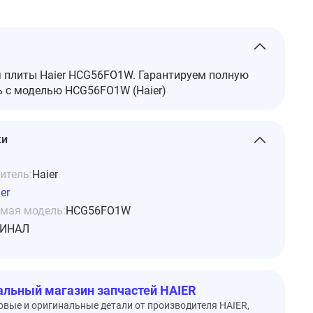
 плиты Haier HCG56FO1W. Гарантируем полную
 с моделью HCG56FO1W (Haier)
ки
итель:
Haier
er
мая модель:
HCG56FO1W
ИНАЛ
льный магазин запчастей HAIER
овые и оригинальные детали от производителя HAIER,