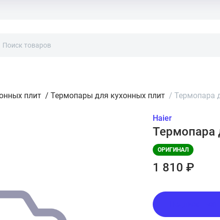
хонных плит
/
Термопары для кухонных плит
/
Термопара 
Haier
Термопара 
ОРИГИНАЛ
1 810 ₽
Подписаться