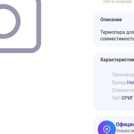
Нет в наличии
Описание
Термопара для
совместимость
Характеристи
Производ
Бренд:
Hai
Совмести
Хит:
ОРИГ
Официа
Только н