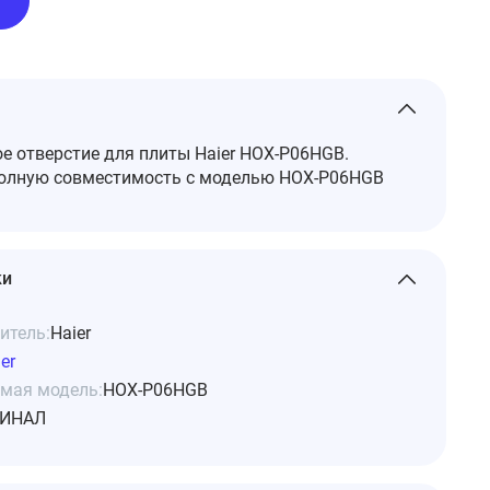
е отверстие для плиты Haier HOX-P06HGB.
полную совместимость с моделью HOX-P06HGB
ки
итель:
Haier
er
мая модель:
HOX-P06HGB
ИНАЛ