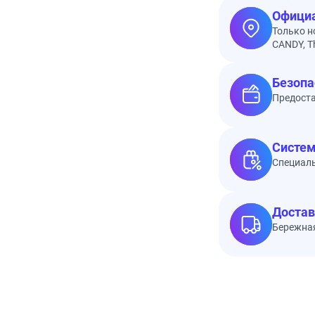
Официа
Только н
CANDY, Th
Безопа
Предоста
Систем
Специал
Достав
Бережная