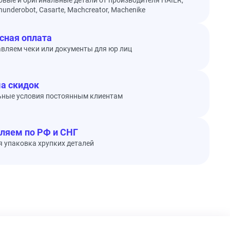
овые и оригинальные детали от производителя HAIER,
underobot, Casarte, Machcreator, Machenike
сная оплата
вляем чеки или документы для юр лиц
а скидок
ьные условия постоянным клиентам
ляем по РФ и СНГ
 упаковка хрупких деталей