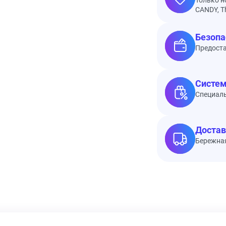
Только н
CANDY, Th
Безопа
Предоста
Систем
Специал
Достав
Бережная